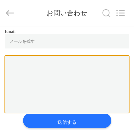
Vehicle
Co,Ltd.
All
お問い合わせ
Rights
Reserved.
Developed
by
ECER
家
Email
へ
製
品
ビ
デ
オ
送信する