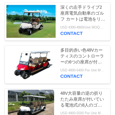
場
深くの左手ドライブ2
ツ
座席電気自動車のゴル
フ カートは電池をリサ
ア
イクルします
USD 4300-4900/Unit MOQ:2 単位
ー
CONTACT
品
多目的赤い色48Vカー
ティスのコントローラ
質
ーの6つの座席が付い
ている電気ゴルフ クラ
管
USD 4800-5400 Per Unit MOQ:2 単位
ブ カート
CONTACT
理
48V大容量の逆の折り
連
たたみ座席が付いてい
る電池式の8人のゴル
絡
フ カート
USD 4900-5500 Per Unit MOQ:2 単位