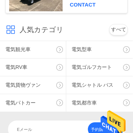
CONTACT
く
だ
人気カテゴリ
さ
すべて
い
電気観光車
電気型車
ニ
電気RV車
電気ゴルフカート
ュ
電気貨物ヴァン
電気シャトル バス
ー
ス
電気パトカー
電気都市車
引
金
予約購読して下