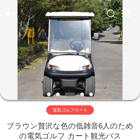
Electric
Vehicle
Co,Ltd.
All
Rights
Reserved.
Developed
by
ECER
家
へ
製
品
ビ
電気ゴルフカート
デ
ブラウン贅沢な色の低雑音6人のため
オ
の電気ゴルフ カート観光バス