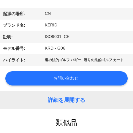
わ
CN
起源の場所:
た
KERID
ブランド名:
し
ISO9001, CE
証明:
た
KRD - G06
モデル番号:
ち
,
ハイライト:
道の法的ゴルフ バギー
通りの法的ゴルフ カート
に
つ
お問い合わせ!
い
詳細を展開する
て
類似品
工