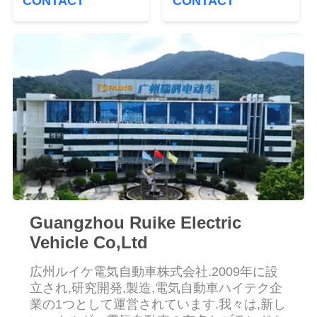
CONTACT
CONTACT
場
ツ
ア
ー
品
質
管
Guangzhou Ruike Electric
理
Vehicle Co,Ltd
広州ルイケ電気自動車株式会社.2009年に設
連
立され,研究開発,製造,電気自動車ハイテク企
絡
業の1つとして運営されています.我々は,新し