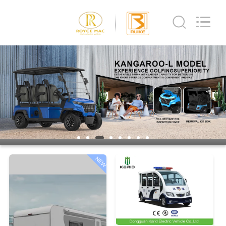
Vehicle
Co,Ltd.
All
Rights
Reserved.
Developed
by
ECER
家
へ
製
品
NEW
ビ
デ
オ