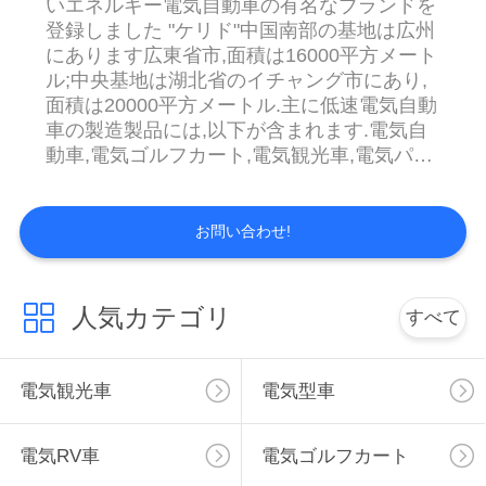
いエネルギー電気自動車の有名なブランドを
く
登録しました "ケリド"中国南部の基地は広州
にあります広東省市,面積は16000平方メート
だ
ル;中央基地は湖北省のイチャング市にあり,
面積は20000平方メートル.主に低速電気自動
さ
車の製造製品には,以下が含まれます.電気自
い
動車,電気ゴルフカート,電気観光車,電気パト
ロール車,電気ヴィンテージ車,電気衛生車,電
気消防車,四輪電気スクーター,ミニ列車 その
ニ
他 20種類の製品. 国内市場を活発に拡大しな
お問い合わせ!
がらも,積極的に国際交流と協力を進めます.
ュ
現在ではt工場には200人以上の従業員がいま
す. 20人の販売員と10人の研究開発エンジニ
ー
人気カテゴリ
すべて
ア,10人の品質エンジニアが海外市場のため
に専門サービスを提供しています.中東東ア
ス
ジア,南アジア,オーストラリア,北アメリカな
電気観光車
電気型車
ど ジェットフリックスカリドの営業担当者
は 24時間以内に顧客からのメールに応答し
引
ます.24時間×7日以内にプロフェッショナル
電気RV車
電気ゴルフカート
金
で効果的なソリューションを提供していま