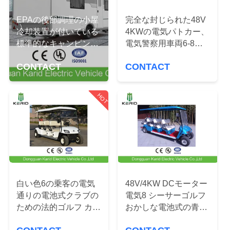
わ
EPAの後部調理の小屋
完全な封じられた48V
冷却装置が付いている
4KWの電気パトカー、
た
標準的なキャンピング
電気警察用車両6-8の
し
カーのキャラバンのト
座席
CONTACT
CONTACT
レーラー
た
ち
HOT
に
つ
い
て
白い色6の乗客の電気
48V/4KW DCモーター
通りの電池式クラブの
電気8 シーサーゴルフ
ための法的ゴルフ カー
おかしな電池式の青い
工
ト
色