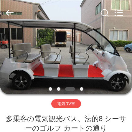
Vehicle
Co,Ltd.
All
Rights
Reserved.
Developed
by
ECER
家
へ
製
品
ビ
電気RV車
デ
多乗客の電気観光バス、法的8 シーサ
オ
ーのゴルフ カートの通り