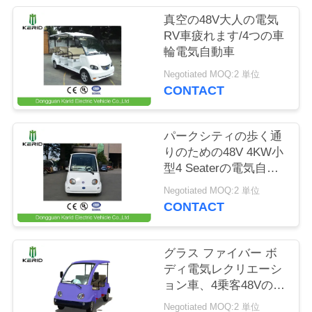
場
真空の48V大人の電気
ツ
RV車疲れます/4つの車
輪電気自動車
ア
Negotiated MOQ:2 単位
ー
CONTACT
品
パークシティの歩く通
りのための48V 4KW小
質
型4 Seaterの電気自動
車
管
Negotiated MOQ:2 単位
CONTACT
理
グラス ファイバー ボ
連
ディ電気レクリエーシ
ョン車、4乗客48Vの電
絡
気ツーリスト車
Negotiated MOQ:2 単位