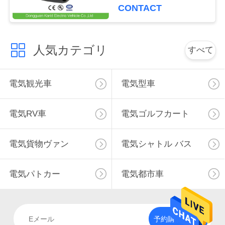
CONTACT
く
だ
人気カテゴリ
さ
すべて
い
電気観光車
電気型車
ニ
電気RV車
電気ゴルフカート
ュ
電気貨物ヴァン
電気シャトル バス
ー
ス
電気パトカー
電気都市車
引
金
予約購読して下