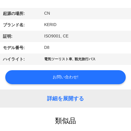
わ
CN
起源の場所:
た
KERID
ブランド名:
し
ISO9001, CE
証明:
た
D8
モデル番号:
ち
,
ハイライト:
電気ツーリスト車
観光旅行バス
に
つ
お問い合わせ!
い
詳細を展開する
て
類似品
工