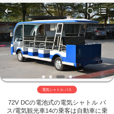
Vehicle
Co,Ltd.
All
Rights
Reserved.
Developed
by
ECER
家
へ
製
品
ビ
電気シャトル バス
デ
72V DCの電池式の電気シャトル バ
オ
ス/電気観光車14の乗客は自動車に乗