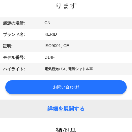
ります
わ
た
CN
起源の場所:
し
KERID
ブランド名:
た
ISO9001, CE
証明:
ち
D14F
モデル番号:
に
,
ハイライト:
電気観光バス
電気シャトル車
つ
お問い合わせ!
い
て
詳細を展開する
工
類似品