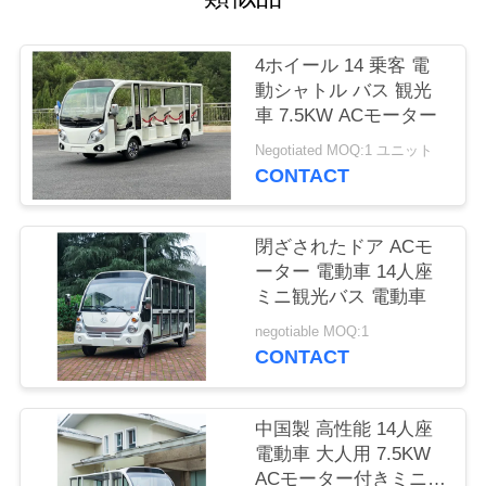
場
ツ
4ホイール 14 乗客 電
動シャトル バス 観光
ア
車 7.5KW ACモーター
ー
Negotiated MOQ:1 ユニット
CONTACT
品
閉ざされたドア ACモ
質
ーター 電動車 14人座
ミニ観光バス 電動車
管
negotiable MOQ:1
理
CONTACT
連
中国製 高性能 14人座
電動車 大人用 7.5KW
絡
ACモーター付きミニ電