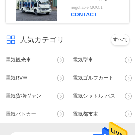
動車
く
negotiable MOQ:1
CONTACT
だ
さ
人気カテゴリ
すべて
い
電気観光車
電気型車
ニ
ュ
電気RV車
電気ゴルフカート
ー
電気貨物ヴァン
電気シャトル バス
ス
電気パトカー
電気都市車
引
金