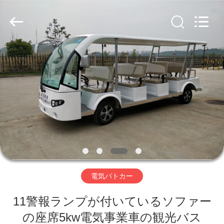
Vehicle
Co,Ltd.
All
Rights
Reserved.
Developed
by
ECER
家
へ
製
品
ビ
電気パトカー
デ
11警報ランプが付いているソファー
オ
の座席5kw電気事業車の観光バス