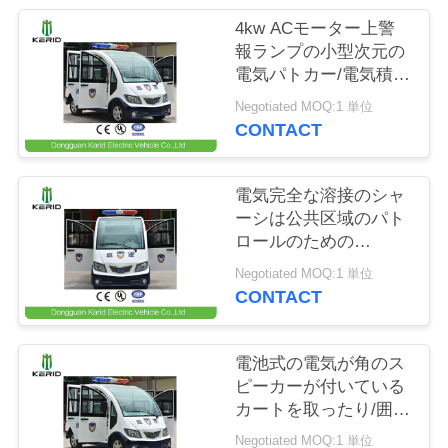
場
4kw ACモーター上警
ツ
報ランプの小型次元の
電気パトカー/電気積み
ア
込みのカート
Negotiated MOQ:1 単位
ー
CONTACT
品
電気完全な溶接のシャ
ーシは公共区域のパト
質
ロールのための
Dismountableドアが付
管
Negotiated MOQ:1 単位
いているカートを取り
CONTACT
ます
理
電池式の電気が角のス
連
ピーカーが付いている
カートを取ったり/囲み
絡
ました後部ドライブは
Negotiated MOQ:1 単位