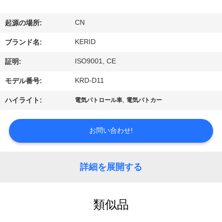
わ
CN
起源の場所:
た
KERID
ブランド名:
し
ISO9001, CE
証明:
た
KRD-D11
モデル番号:
ち
,
ハイライト:
電気パトロール車
電気パトカー
に
つ
お問い合わせ!
い
詳細を展開する
て
類似品
工