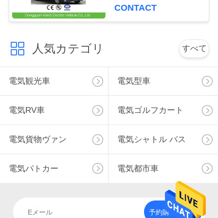
客室を
CONTACT
く
だ
人気カテゴリ
さ
すべて
い
電気観光車
電気型車
ニ
電気RV車
電気ゴルフカート
ュ
電気貨物ヴァン
電気シャトル バス
ー
ス
電気パトカー
電気都市車
引
金
予約購読して下