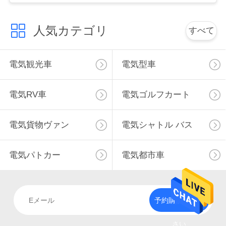
く
人気カテゴリ
だ
すべて
さ
電気観光車
電気型車
い
電気RV車
電気ゴルフカート
ニ
ュ
電気貨物ヴァン
電気シャトル バス
ー
電気パトカー
電気都市車
ス
引
予約購読して下
金
さい