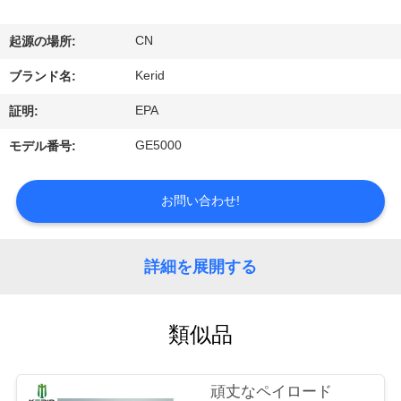
わ
CN
起源の場所:
た
Kerid
ブランド名:
し
EPA
証明:
た
GE5000
モデル番号:
ち
に
お問い合わせ!
つ
詳細を展開する
い
て
類似品
工
頑丈なペイロード