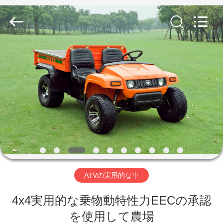
Electric
Vehicle
Co,Ltd.
All
Rights
Reserved.
Developed
by
ECER
家
へ
製
品
ビ
ATVの実用的な車
デ
4x4実用的な乗物動特性力EECの承認
オ
を使用して農場