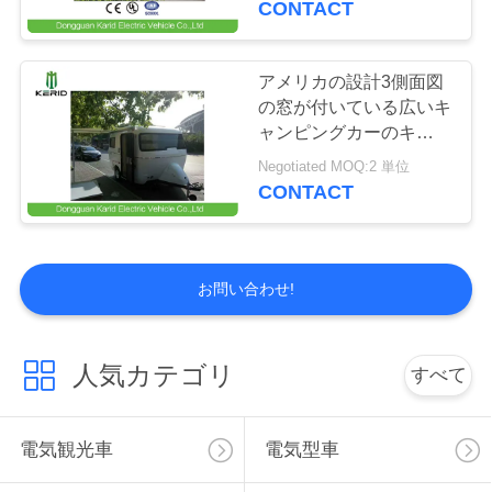
CONTACT
を
11
キャンピングカー
求
アメリカの設計3側面図
の窓が付いている広いキ
め
のキャラバンのト
ャンピングカーのキャラ
バンのトレーラー
て
Negotiated MOQ:2 単位
レーラー
CONTACT
く
だ
9
お問い合わせ!
さ
ATVの実用的な車
い
人気カテゴリ
すべて
地
電気観光車
電気型車
図