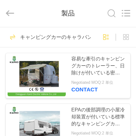
Vehicle
Co,Ltd.
All
製品
Rights
Reserved.
Developed
by
ECER
家
106
キャンピングカーのキャラバンのトレーラー
へ
電気観光車
容易な牽引のキャンピン
製
グカーのトレーラー、日
除けが付いている密集し
品
たライト級選手Rvのト
Negotiated MOQ:2 単位
レーラー
CONTACT
72
ビ
デ
EPAの後部調理の小屋冷
電気型車
却装置が付いている標準
オ
的なキャンピングカーの
キャラバンのトレーラー
Negotiated MOQ:2 単位