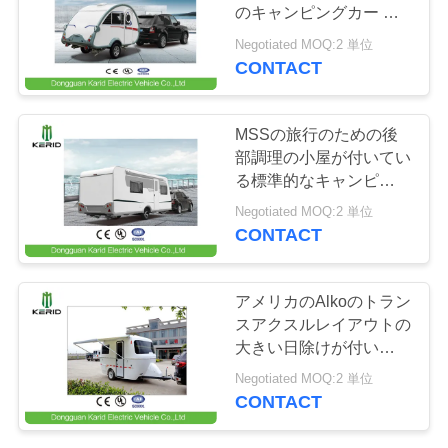
場
のキャンピングカー ト
レーラーを離れて贅沢
ツ
Negotiated MOQ:2 単位
CONTACT
49
ア
電気貨物ヴァン
ー
MSSの旅行のための後
部調理の小屋が付いてい
る標準的なキャンピング
品
カーのキャラバンのトレ
Negotiated MOQ:2 単位
ーラー
CONTACT
質
管
42
アメリカのAlkoのトラン
理
スアクスルレイアウトの
電気シャトル バス
大きい日除けが付いてい
る標準的なキャンピング
Negotiated MOQ:2 単位
連
カーのキャラバンのトレ
CONTACT
ーラーのキャラバン
絡