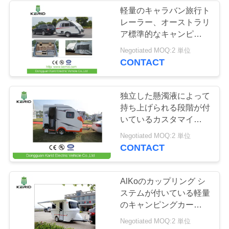
く
軽量のキャラバン旅行ト
レーラー、オーストラリ
42
だ
ア標準的なキャンピング
カーおよびトレーラー
さ
Negotiated MOQ:2 単位
電気パトカー
CONTACT
い
独立した懸濁液によって
ニ
持ち上げられる段階が付
いているカスタマイズさ
ュ
れたライト級選手のキャ
12
Negotiated MOQ:2 単位
ンプのトレーラー
ー
CONTACT
電気都市車
ス
AlKoのカップリング シ
ステムが付いている軽量
引
のキャンピングカーのキ
ャラバンのトレーラー
Negotiated MOQ:2 単位
金