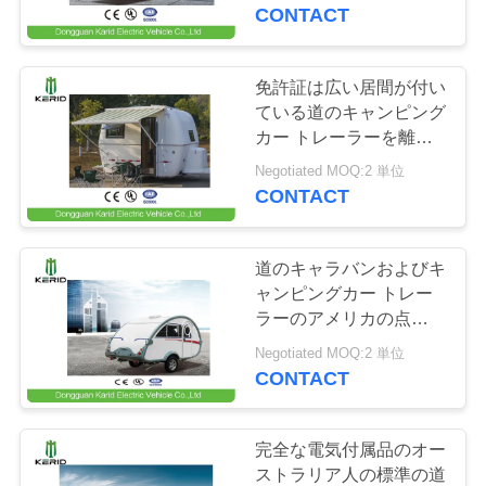
CONTACT
わ
た
免許証は広い居間が付い
33
し
ている道のキャンピング
カー トレーラーを離れ
電気RV車
た
て家族のライト級選手を
Negotiated MOQ:2 単位
是認しました
CONTACT
ち
に
道のキャラバンおよびキ
つ
ャンピングカー トレー
ラーのアメリカの点の承
71
い
認の標準を離れた涙
Negotiated MOQ:2 単位
て
CONTACT
電気ゴルフカート
工
完全な電気付属品のオー
ストラリア人の標準の道